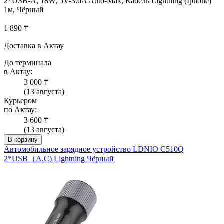
2*USB-A, 18W, 5V-3.6A Auto-Max, Кабель Lightning (Iphone)
1м, Чёрный
1 890 ₸
Доставка в Актау
До терминала
в Актау:
3 000 ₸
(13 августа)
Курьером
по Актау:
3 600 ₸
(13 августа)
В корзину
Автомобильное зарядное устройство LDNIO C510Q
2*USB（A,C) Lightning Чёрный