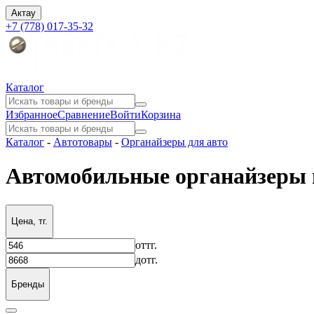
Актау
+7 (778) 017-35-32
Каталог
Избранное
Сравнение
Войти
Корзина
Каталог
-
Автотовары
-
Органайзеры для авто
Автомобильные органайзеры 
Цена, тг.
от
тг.
до
тг.
Бренды