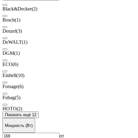
Black&Decker
(2)
Bosch
(1)
Denzel
(3)
DeWALT
(1)
DGM
(1)
ECO
(6)
Einhell
(10)
Forsage
(6)
Fubag
(5)
HOTO
(2)
Показать ещё 12
Мощность (Вт)
от