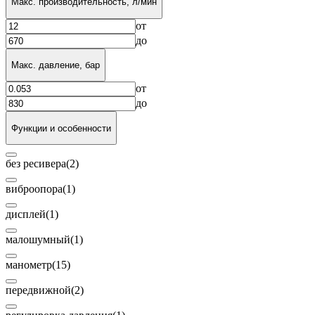
Макс. производительность, л/мин
от
до
Макс. давление, бар
от
до
Функции и особенности
без ресивера
(2)
виброопора
(1)
дисплей
(1)
малошумный
(1)
манометр
(15)
передвижной
(2)