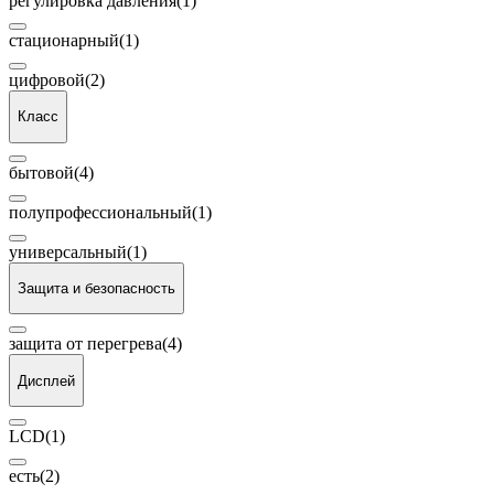
регулировка давления
(1)
стационарный
(1)
цифровой
(2)
Класс
бытовой
(4)
полупрофессиональный
(1)
универсальный
(1)
Защита и безопасность
защита от перегрева
(4)
Дисплей
LCD
(1)
есть
(2)