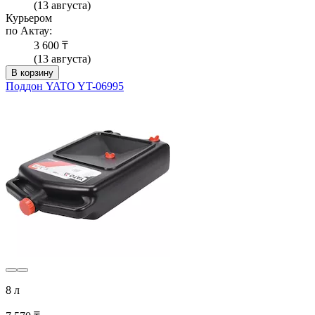
(13 августа)
Курьером
по Актау:
3 600 ₸
(13 августа)
В корзину
Поддон YATO YT-06995
8 л