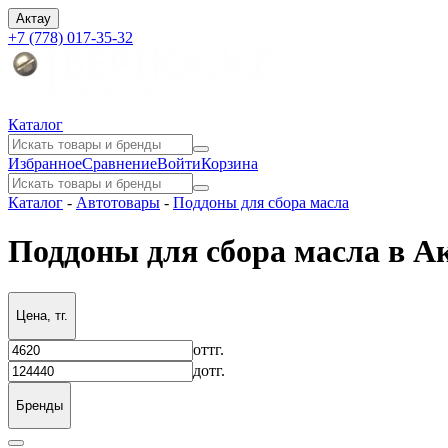
Актау
+7 (778) 017-35-32
Каталог
Избранное
Сравнение
Войти
Корзина
Каталог
-
Автотовары
-
Поддоны для сбора масла
Поддоны для сбора масла в А
Цена, тг.
от
тг.
до
тг.
Бренды