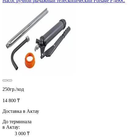
Насос ручной рычажный телескопический Forsage F-490C
250гр./ход
14 800 ₸
Доставка в Актау
До терминала
в Актау:
3 000 ₸