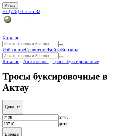
Актау
+7 (778) 017-35-32
Каталог
Избранное
Сравнение
Войти
Корзина
Каталог
-
Автотовары
-
Тросы буксировочные
Тросы буксировочные в
Актау
Цена, тг.
от
тг.
до
тг.
Бренды