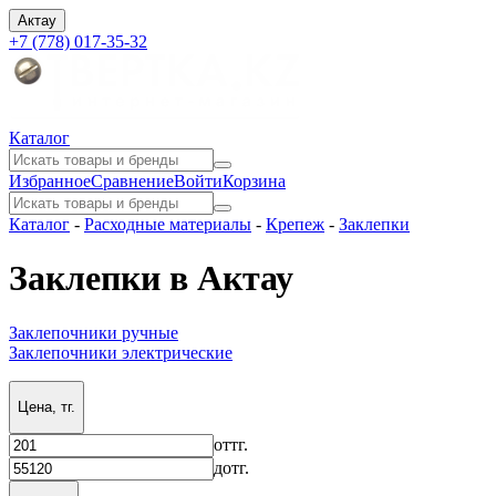
Актау
+7 (778) 017-35-32
Каталог
Избранное
Сравнение
Войти
Корзина
Каталог
-
Расходные материалы
-
Крепеж
-
Заклепки
Заклепки в Актау
Заклепочники ручные
Заклепочники электрические
Цена, тг.
от
тг.
до
тг.