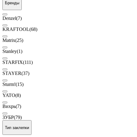
Бренды
Denzel
(7)
KRAFTOOL
(68)
Matrix
(25)
Stanley
(1)
STARFIX
(111)
STAYER
(37)
Sturm!
(15)
YATO
(8)
Вихрь
(7)
ЗУБР
(79)
Тип заклепки