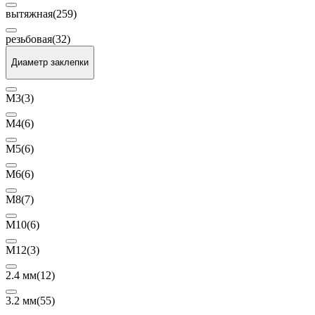
вытяжная
(259)
резьбовая
(32)
Диаметр заклепки
М3
(3)
М4
(6)
М5
(6)
М6
(6)
М8
(7)
М10
(6)
М12
(3)
2.4 мм
(12)
3.2 мм
(55)