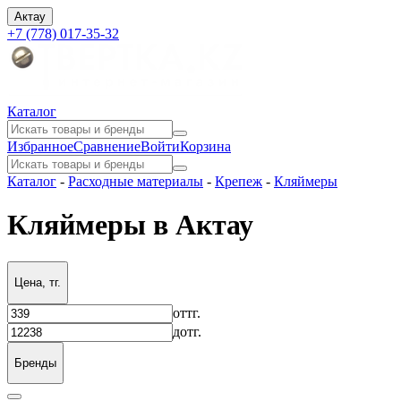
Актау
+7 (778) 017-35-32
Каталог
Избранное
Сравнение
Войти
Корзина
Каталог
-
Расходные материалы
-
Крепеж
-
Кляймеры
Кляймеры в Актау
Цена, тг.
от
тг.
до
тг.
Бренды