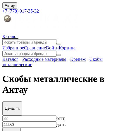
Актау
+7 (778) 017-35-32
Каталог
Избранное
Сравнение
Войти
Корзина
Каталог
-
Расходные материалы
-
Крепеж
-
Скобы
металлические
Скобы металлические в
Актау
Цена, тг.
от
тг.
до
тг.