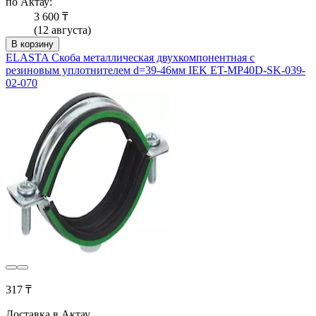
по Актау:
3 600 ₸
(12 августа)
В корзину
ELASTA Скоба металлическая двухкомпонентная с
резиновым уплотнителем d=39-46мм IEK ET-MP40D-SK-039-
02-070
317 ₸
Доставка в Актау