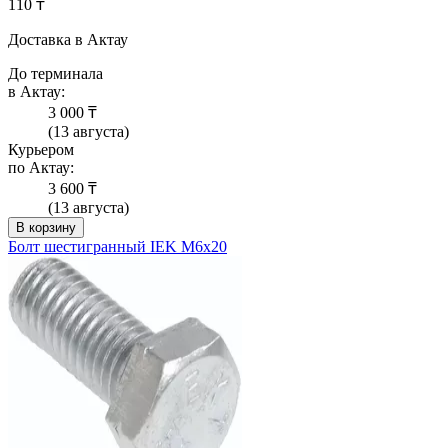
110 ₸
Доставка в Актау
До терминала
в Актау:
3 000 ₸
(13 августа)
Курьером
по Актау:
3 600 ₸
(13 августа)
В корзину
Болт шестигранный IEK М6х20