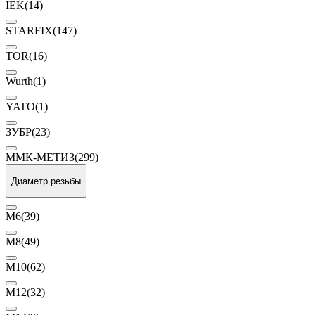
IEK
(14)
STARFIX
(147)
TOR
(16)
Wurth
(1)
YATO
(1)
ЗУБР
(23)
ММК-МЕТИЗ
(299)
Диаметр резьбы
М6
(39)
М8
(49)
М10
(62)
М12
(32)