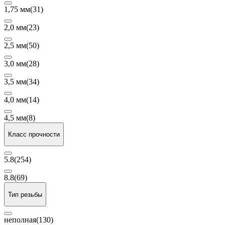
1,75 мм
(31)
2,0 мм
(23)
2,5 мм
(50)
3,0 мм
(28)
3,5 мм
(34)
4,0 мм
(14)
4,5 мм
(8)
Класс прочности
5.8
(254)
8.8
(69)
Тип резьбы
неполная
(130)