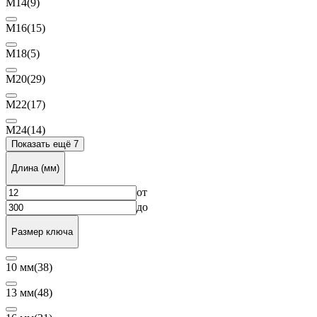
М14
(9)
М16
(15)
М18
(5)
М20
(29)
М22
(17)
М24
(14)
Показать ещё 7
Длина (мм)
от
до
Размер ключа
10 мм
(38)
13 мм
(48)