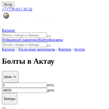
Актау
+7 (778) 017-35-32
Каталог
Избранное
Сравнение
Войти
Корзина
Каталог
-
Расходные материалы
-
Крепеж
-
Болты
Болты в Актау
Цена, тг.
от
тг.
до
тг.
Бренды