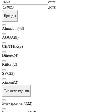
от
тг.
до
тг.
Бренды
Almacom
(43)
AQUA
(9)
CENTEK
(2)
Ditreex
(4)
Kitfort
(2)
SVC
(3)
Xiaomi
(2)
Тип охлаждения
Электронный
(22)