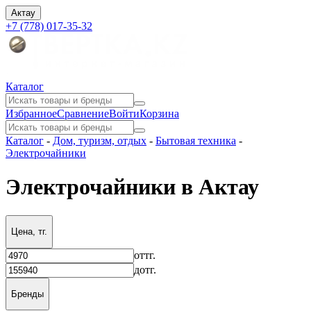
Актау
+7 (778) 017-35-32
Каталог
Избранное
Сравнение
Войти
Корзина
Каталог
-
Дом, туризм, отдых
-
Бытовая техника
-
Электрочайники
Электрочайники в Актау
Цена, тг.
от
тг.
до
тг.
Бренды