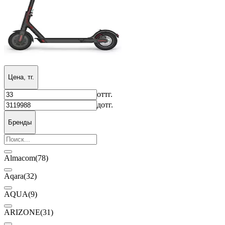
Цена, тг.
от
тг.
до
тг.
Бренды
Almacom
(78)
Aqara
(32)
AQUA
(9)
ARIZONE
(31)