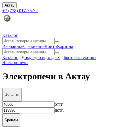
Актау
+7 (778) 017-35-32
Каталог
Избранное
Сравнение
Войти
Корзина
Каталог
-
Дом, туризм, отдых
-
Бытовая техника
-
Электропечи
Электропечи в Актау
Цена, тг.
от
тг.
до
тг.
Бренды