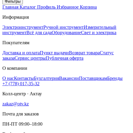
Фильтры
Главная
Каталог
Профиль
Избранное
Корзина
Информация
Электроинструмент
Ручной инструмент
Измерительный
инструмент
Всё для сада
Оборудование
Свет и электрика
Покупателям
Доставка и оплата
Пункт выдачи
Возврат товара
Статус
заказа
Сервис центры
Публичная оферта
О компании
О нас
Контакты
Бухгалтерия
Вакансии
Поставщикам
Бренды
+7 (778) 017-35-32
Колл-центр · Актау
zakaz@otv.kz
Почта для заказов
ПН-ПТ 09:00–18:00