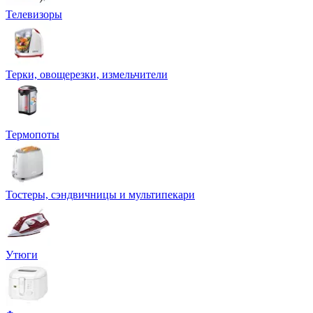
Телевизоры
Терки, овощерезки, измельчители
Термопоты
Тостеры, сэндвичницы и мультипекари
Утюги