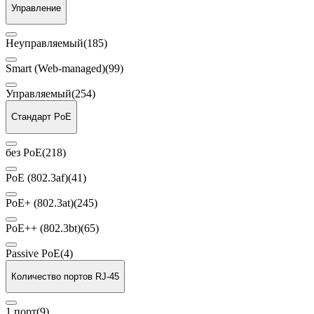
Управление
Неуправляемый
(185)
Smart (Web-managed)
(99)
Управляемый
(254)
Стандарт PoE
без PoE
(218)
PoE (802.3af)
(41)
PoE+ (802.3at)
(245)
PoE++ (802.3bt)
(65)
Passive PoE
(4)
Количество портов RJ-45
1 порт
(9)