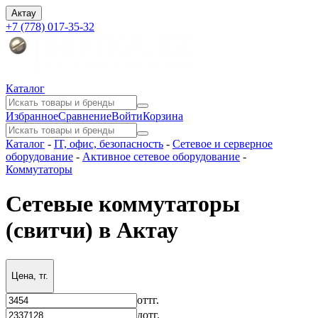
Актау
+7 (778) 017-35-32
Каталог
Избранное
Сравнение
Войти
Корзина
Каталог
-
IT, офис, безопасность
-
Сетевое и серверное
оборудование
-
Активное сетевое оборудование
-
Коммутаторы
Сетевые коммутаторы
(свитчи) в Актау
Цена, тг.
от
тг.
до
тг.