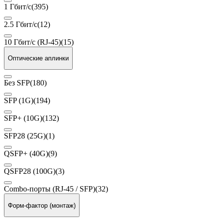
1 Гбит/с
(395)
2.5 Гбит/с
(12)
10 Гбит/с (RJ-45)
(15)
Оптические аплинки
Без SFP
(180)
SFP (1G)
(194)
SFP+ (10G)
(132)
SFP28 (25G)
(1)
QSFP+ (40G)
(9)
QSFP28 (100G)
(3)
Combo-порты (RJ-45 / SFP)
(32)
Форм-фактор (монтаж)