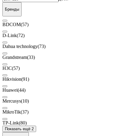
Бренды
BDCOM
(57)
D-Link
(72)
Dahua technology
(73)
Grandstream
(33)
H3C
(57)
Hikvision
(91)
Huawei
(44)
Mercusys
(10)
MikroTik
(37)
TP-Link
(80)
Показать ещё 2