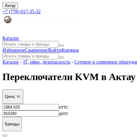
Актау
+7 (778) 017-35-32
Каталог
Избранное
Сравнение
Войти
Корзина
Каталог
-
IT, офис, безопасность
-
Сетевое и серверное оборудо
Переключатели KVM в Актау
Цена, тг.
от
тг.
до
тг.
Бренды