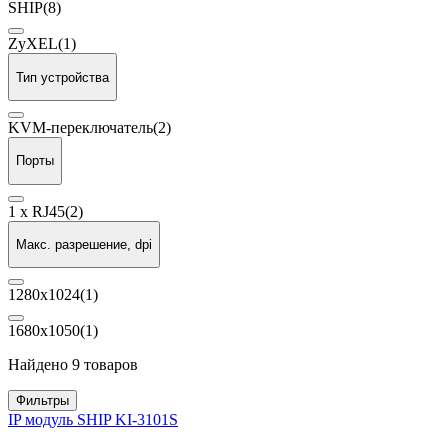
SHIP
(8)
ZyXEL
(1)
Тип устройства
KVM-переключатель
(2)
Порты
1 x RJ45
(2)
Макс. разрешение, dpi
1280х1024
(1)
1680x1050
(1)
Найдено 9 товаров
Фильтры
IP модуль SHIP KI-3101S