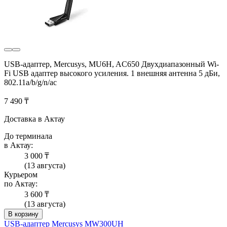
USB-адаптер, Mercusys, MU6H, AC650 Двухдиапазонный Wi-
Fi USB адаптер высокого усиления. 1 внешняя антенна 5 дБи,
802.11a/b/g/n/ac
7 490 ₸
Доставка в Актау
До терминала
в Актау:
3 000 ₸
(13 августа)
Курьером
по Актау:
3 600 ₸
(13 августа)
В корзину
USB-адаптер Mercusys MW300UH