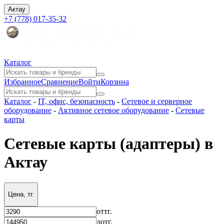
Актау
+7 (778) 017-35-32
Каталог
Избранное
Сравнение
Войти
Корзина
Каталог
-
IT, офис, безопасность
-
Сетевое и серверное
оборудование
-
Активное сетевое оборудование
-
Сетевые
карты
Сетевые карты (адаптеры) в
Актау
Цена, тг.
от
тг.
до
тг.