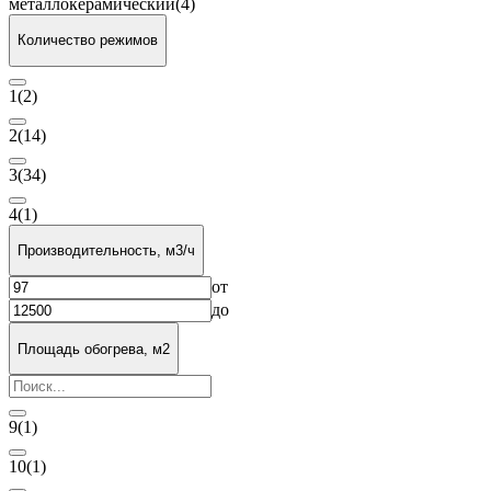
металлокерамический
(4)
Количество режимов
1
(2)
2
(14)
3
(34)
4
(1)
Производительность, м3/ч
от
до
Площадь обогрева, м2
9
(1)
10
(1)