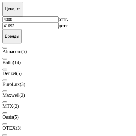
Цена, тг.
от
тг.
до
тг.
Бренды
Almacom
(5)
Ballu
(14)
Denzel
(5)
EuroLux
(3)
Maxwell
(2)
MTX
(2)
Oasis
(5)
OTEX
(3)