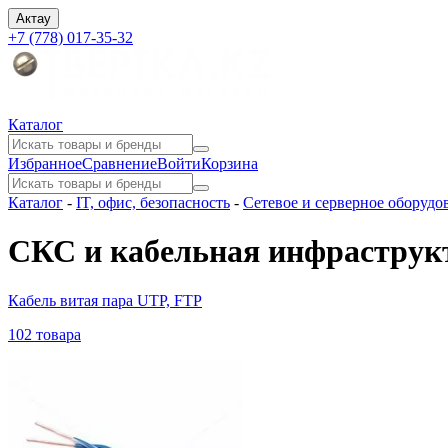
Актау
+7 (778) 017-35-32
Каталог
Избранное
Сравнение
Войти
Корзина
Каталог
-
IT, офис, безопасность
-
Сетевое и серверное оборудо
СКС и кабельная инфраструк
Кабель витая пара UTP, FTP
102 товара