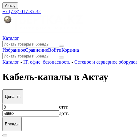
Актау
+7 (778) 017-35-32
Каталог
Избранное
Сравнение
Войти
Корзина
Каталог
-
IT, офис, безопасность
-
Сетевое и серверное оборудо
Кабель-каналы в Актау
Цена, тг.
от
тг.
до
тг.
Бренды