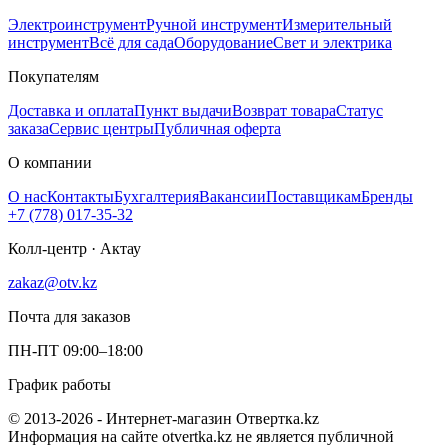
Электроинструмент
Ручной инструмент
Измерительный
инструмент
Всё для сада
Оборудование
Свет и электрика
Покупателям
Доставка и оплата
Пункт выдачи
Возврат товара
Статус
заказа
Сервис центры
Публичная оферта
О компании
О нас
Контакты
Бухгалтерия
Вакансии
Поставщикам
Бренды
+7 (778) 017-35-32
Колл-центр · Актау
zakaz@otv.kz
Почта для заказов
ПН-ПТ 09:00–18:00
График работы
© 2013-2026 - Интернет-магазин Отвертка.kz
Информация на сайте otvertka.kz не является публичной