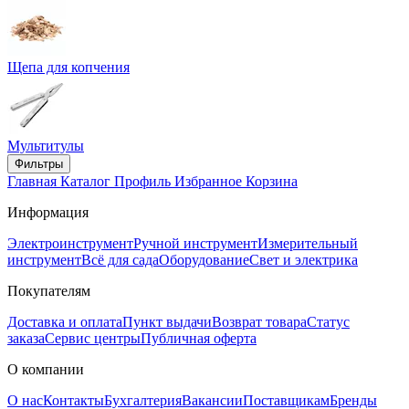
Щепа для копчения
Мультитулы
Фильтры
Главная
Каталог
Профиль
Избранное
Корзина
Информация
Электроинструмент
Ручной инструмент
Измерительный
инструмент
Всё для сада
Оборудование
Свет и электрика
Покупателям
Доставка и оплата
Пункт выдачи
Возврат товара
Статус
заказа
Сервис центры
Публичная оферта
О компании
О нас
Контакты
Бухгалтерия
Вакансии
Поставщикам
Бренды