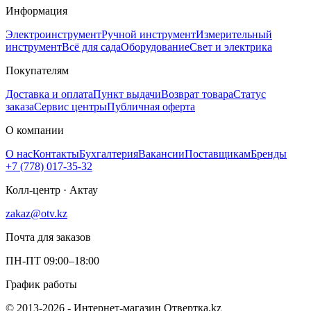
Информация
Электроинструмент
Ручной инструмент
Измерительный
инструмент
Всё для сада
Оборудование
Свет и электрика
Покупателям
Доставка и оплата
Пункт выдачи
Возврат товара
Статус
заказа
Сервис центры
Публичная оферта
О компании
О нас
Контакты
Бухгалтерия
Вакансии
Поставщикам
Бренды
+7 (778) 017-35-32
Колл-центр · Актау
zakaz@otv.kz
Почта для заказов
ПН-ПТ 09:00–18:00
График работы
© 2013-2026 - Интернет-магазин Отвертка.kz