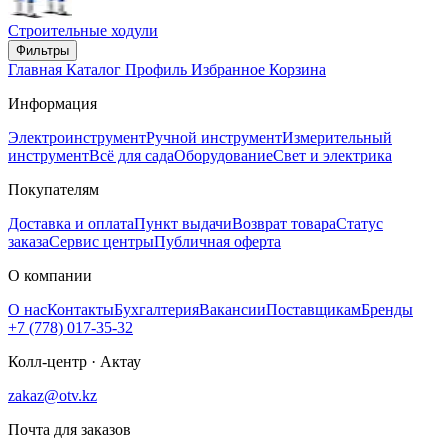
Строительные ходули
Фильтры
Главная
Каталог
Профиль
Избранное
Корзина
Информация
Электроинструмент
Ручной инструмент
Измерительный
инструмент
Всё для сада
Оборудование
Свет и электрика
Покупателям
Доставка и оплата
Пункт выдачи
Возврат товара
Статус
заказа
Сервис центры
Публичная оферта
О компании
О нас
Контакты
Бухгалтерия
Вакансии
Поставщикам
Бренды
+7 (778) 017-35-32
Колл-центр · Актау
zakaz@otv.kz
Почта для заказов