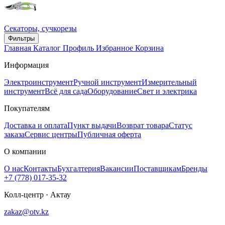
Секаторы, сучкорезы
Фильтры
Главная
Каталог
Профиль
Избранное
Корзина
Информация
Электроинструмент
Ручной инструмент
Измерительный
инструмент
Всё для сада
Оборудование
Свет и электрика
Покупателям
Доставка и оплата
Пункт выдачи
Возврат товара
Статус
заказа
Сервис центры
Публичная оферта
О компании
О нас
Контакты
Бухгалтерия
Вакансии
Поставщикам
Бренды
+7 (778) 017-35-32
Колл-центр · Актау
zakaz@otv.kz