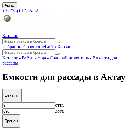
Актау
+7 (778) 017-35-32
Каталог
Избранное
Сравнение
Войти
Корзина
Каталог
-
Всё для сада
-
Садовый инвентарь
-
Емкости для
рассады
Емкости для рассады в Актау
Цена, тг.
от
тг.
до
тг.
Бренды