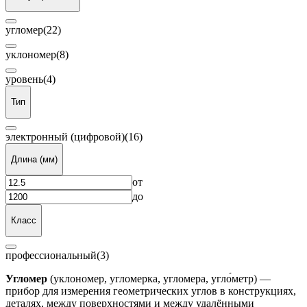
угломер
(22)
уклономер
(8)
уровень
(4)
Тип
электронный (цифровой)
(16)
Длина (мм)
от
до
Класс
профессиональный
(3)
Угломер
(уклономер, угломерка, угломера, угло́метр) —
прибор для измерения геометрических углов в конструкциях,
деталях, между поверхностями и между удалёнными