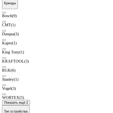
Бренды
Bosch
(9)
CMT
(1)
Dasqua
(3)
Kapro
(1)
King Tony
(1)
KRAFTOOL
(3)
RGK
(6)
Stanley
(1)
Vogel
(3)
WORTEX
(5)
Показать ещё 2
Тип устройства