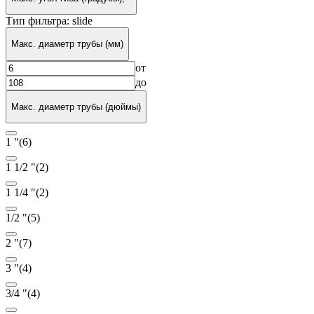
Тип фильтра: slide
Макс. диаметр трубы (мм)
от
до
Макс. диаметр трубы (дюймы)
1 "
(6)
1 1/2 "
(2)
1 1/4 "
(2)
1/2 "
(5)
2 "
(7)
3 "
(4)
3/4 "
(4)