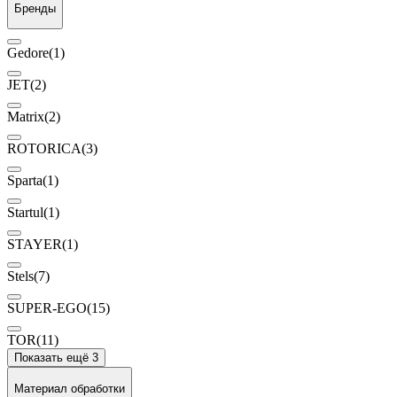
Бренды
Gedore
(1)
JET
(2)
Matrix
(2)
ROTORICA
(3)
Sparta
(1)
Startul
(1)
STAYER
(1)
Stels
(7)
SUPER-EGO
(15)
TOR
(11)
Показать ещё 3
Материал обработки