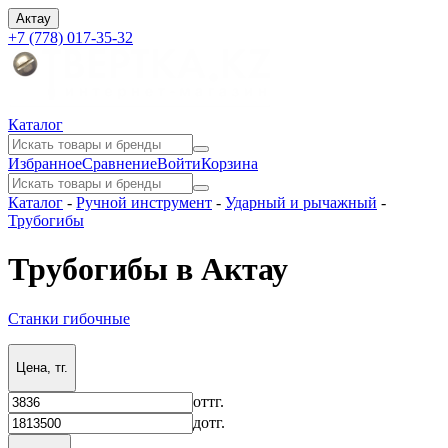
Актау
+7 (778) 017-35-32
Каталог
Избранное
Сравнение
Войти
Корзина
Каталог
-
Ручной инструмент
-
Ударный и рычажный
-
Трубогибы
Трубогибы в Актау
Станки гибочные
Цена, тг.
от
тг.
до
тг.