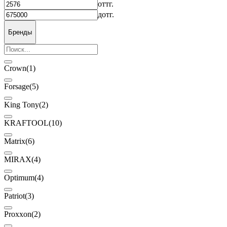
от
тг.
до
тг.
Бренды
Crown
(1)
Forsage
(5)
King Tony
(2)
KRAFTOOL
(10)
Matrix
(6)
MIRAX
(4)
Optimum
(4)
Patriot
(3)
Proxxon
(2)