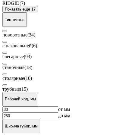
RIDGID
(7)
Показать ещё 17
Тип тисков
поворотные
(34)
с наковальней
(6)
слесарные
(93)
станочные
(18)
столярные
(10)
трубные
(15)
Рабочий ход, мм
от
мм
до
мм
Ширина губок, мм