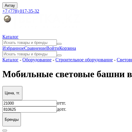
Актау
+7 (778) 017-35-32
Каталог
Избранное
Сравнение
Войти
Корзина
Каталог
-
Оборудование
-
Строительное оборудование
-
Светов
Мобильные световые башни в
Цена, тг.
от
тг.
до
тг.
Бренды