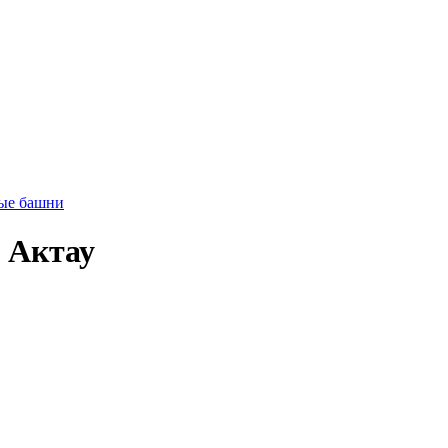
ые башни
 Актау