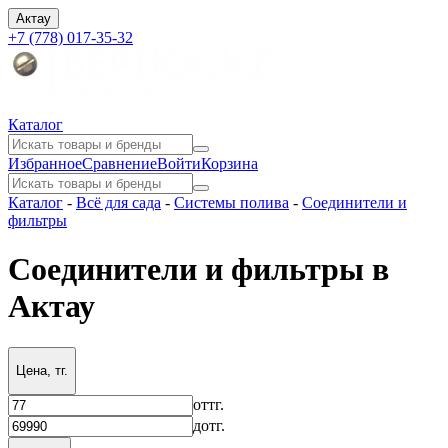
Актау
+7 (778) 017-35-32
Каталог
Избранное
Сравнение
Войти
Корзина
Каталог
-
Всё для сада
-
Системы полива
-
Соединители и
фильтры
Соединители и фильтры в
Актау
Цена, тг.
от
тг.
до
тг.