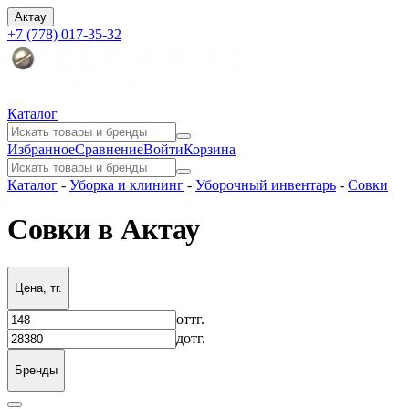
Актау
+7 (778) 017-35-32
Каталог
Избранное
Сравнение
Войти
Корзина
Каталог
-
Уборка и клининг
-
Уборочный инвентарь
-
Совки
Совки в Актау
Цена, тг.
от
тг.
до
тг.
Бренды