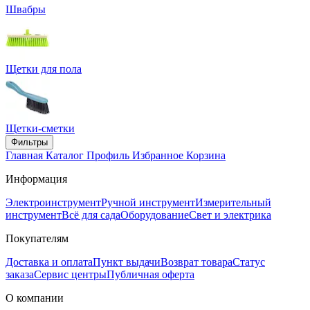
Швабры
Щетки для пола
Щетки-сметки
Фильтры
Главная
Каталог
Профиль
Избранное
Корзина
Информация
Электроинструмент
Ручной инструмент
Измерительный
инструмент
Всё для сада
Оборудование
Свет и электрика
Покупателям
Доставка и оплата
Пункт выдачи
Возврат товара
Статус
заказа
Сервис центры
Публичная оферта
О компании