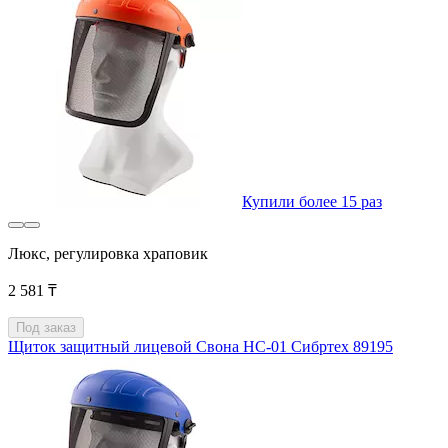
Купили более 15 раз
Люкс, регулировка храповик
2 581 ₸
Под заказ
Щиток защитный лицевой Свона НС-01 Сибртех 89195