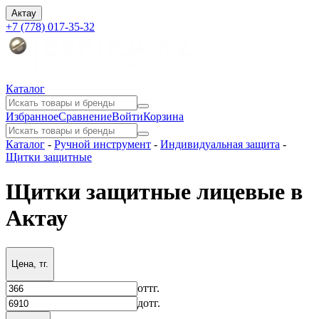
Актау
+7 (778) 017-35-32
Каталог
Избранное
Сравнение
Войти
Корзина
Каталог
-
Ручной инструмент
-
Индивидуальная защита
-
Щитки защитные
Щитки защитные лицевые в
Актау
Цена, тг.
от
тг.
до
тг.