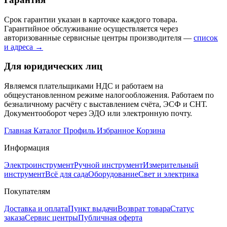
Срок гарантии указан в карточке каждого товара.
Гарантийное обслуживание осуществляется через
авторизованные сервисные центры производителя —
список
и адреса →
Для юридических лиц
Являемся плательщиками НДС и работаем на
общеустановленном режиме налогообложения. Работаем по
безналичному расчёту с выставлением счёта, ЭСФ и СНТ.
Документооборот через ЭДО или электронную почту.
Главная
Каталог
Профиль
Избранное
Корзина
Информация
Электроинструмент
Ручной инструмент
Измерительный
инструмент
Всё для сада
Оборудование
Свет и электрика
Покупателям
Доставка и оплата
Пункт выдачи
Возврат товара
Статус
заказа
Сервис центры
Публичная оферта