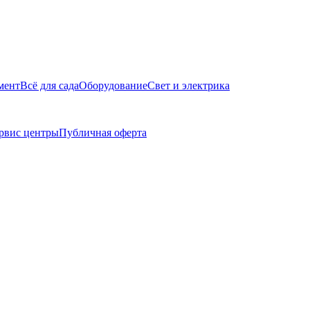
мент
Всё для сада
Оборудование
Свет и электрика
рвис центры
Публичная оферта