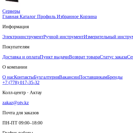
Серверы
Главная
Каталог
Профиль
Избранное
Корзина
Информация
Электроинструмент
Ручной инструмент
Измерительный инстру
Покупателям
Доставка и оплата
Пункт выдачи
Возврат товара
Статус заказа
Се
О компании
О нас
Контакты
Бухгалтерия
Вакансии
Поставщикам
Бренды
+7 (778) 017-35-32
Колл-центр · Актау
zakaz@otv.kz
Почта для заказов
ПН-ПТ 09:00–18:00
График работы