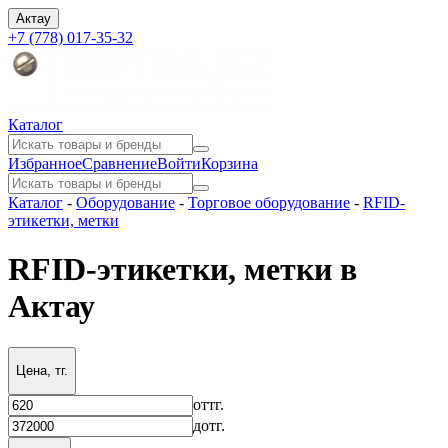
Актау
+7 (778) 017-35-32
Каталог
Избранное
Сравнение
Войти
Корзина
Каталог
-
Оборудование
-
Торговое оборудование
-
RFID-
этикетки, метки
RFID-этикетки, метки в
Актау
Цена, тг.
от
тг.
до
тг.