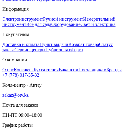
Информация
Электроинструмент
Ручной инструмент
Измерительный
инструмент
Всё для сада
Оборудование
Свет и электрика
Покупателям
Доставка и оплата
Пункт выдачи
Возврат товара
Статус
заказа
Сервис центры
Публичная оферта
О компании
О нас
Контакты
Бухгалтерия
Вакансии
Поставщикам
Бренды
+7 (778) 017-35-32
Колл-центр · Актау
zakaz@otv.kz
Почта для заказов
ПН-ПТ 09:00–18:00
График работы