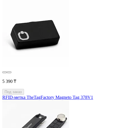
5 390 ₸
Под заказ
RFID-метка TheTagFactory Magneto Tag 378V1