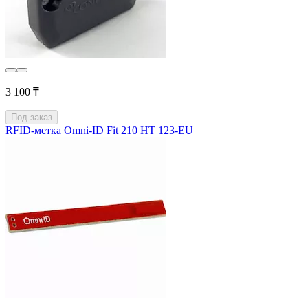
3 100 ₸
Под заказ
RFID-метка Omni-ID Fit 210 HT 123-EU