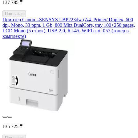
137 785 ₸
Под заказ
Принтер Canon i-SENSYS LBP223dw (А4, Printer/ Duplex, 600
dpi, Mono, 33 ppm, 1 Gb, 800 Mhz DualCore, tray 100+250 pages,
LCD Mono (5 строк), USB 2.0, RJ-45, WIFI cart. 057 (тонер в
комплекте)
135 725 ₸
Под заказ