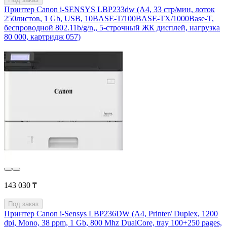
Принтер Canon i-SENSYS LBP233dw (А4, 33 стр/мин, лоток
250листов, 1 Gb, USB, 10BASE-T/100BASE-TX/1000Base-T,
беспроводной 802.11b/g/n,, 5-строчный ЖК дисплей, нагрузка
80 000, картридж 057)
143 030 ₸
Под заказ
Принтер Canon i-Sensys LBP236DW (А4, Printer/ Duplex, 1200
dpi, Mono, 38 ppm, 1 Gb, 800 Mhz DualCore, tray 100+250 pages,