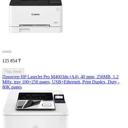
125 854 ₸
Под заказ
Принтер HP LaserJet Pro M4003dn (A4), 40 ppm, 256MB, 1.2
MHz, tray 100+250 pages, USB+Etherneti, Print Duplex, Duty -
80K pages