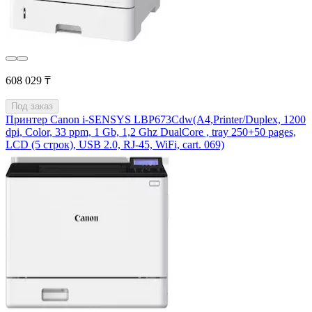
608 029 ₸
Под заказ
Принтер Canon i-SENSYS LBP673Cdw(A4,Printer/Duplex, 1200
dpi, Color, 33 ppm, 1 Gb, 1,2 Ghz DualCore , tray 250+50 pages,
LCD (5 строк), USB 2.0, RJ-45, WiFi, cart. 069)