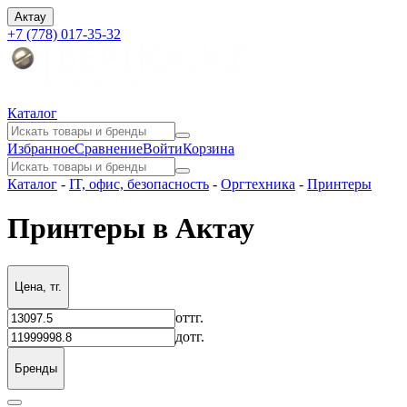
Актау
+7 (778) 017-35-32
Каталог
Избранное
Сравнение
Войти
Корзина
Каталог
-
IT, офис, безопасность
-
Оргтехника
-
Принтеры
Принтеры в Актау
Цена, тг.
от
тг.
до
тг.
Бренды