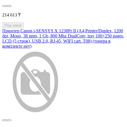
214 613 ₸
Под заказ
Принтер Canon i-SENSYS X 1238Pr II (A4,Printer/Duplex, 1200
dpi, Mono, 38 ppm, 1 Gb, 800 Mhz DualCore, tray 100+250 pages,
LCD (5 строк), USB 2.0, RJ-45, WIFI cart. T08) (тонера в
комплекте нет)