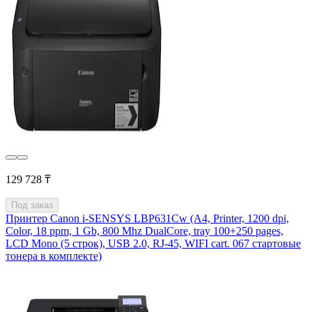
129 728 ₸
Под заказ
Принтер Canon i-SENSYS LBP631Cw (А4, Printer, 1200 dpi,
Color, 18 ppm, 1 Gb, 800 Mhz DualCore, tray 100+250 pages,
LCD Mono (5 строк), USB 2.0, RJ-45, WIFI cart. 067 стартовые
тонера в комплекте)