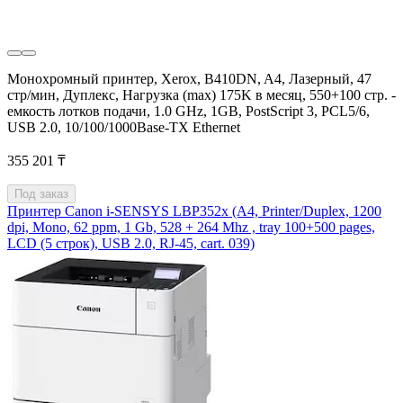
Монохромный принтер, Xerox, B410DN, A4, Лазерный, 47
стр/мин, Дуплекс, Нагрузка (max) 175K в месяц, 550+100 стр. -
емкость лотков подачи, 1.0 GHz, 1GB, PostScript 3, PCL5/6,
USB 2.0, 10/100/1000Base-TX Ethernet
355 201 ₸
Под заказ
Принтер Canon i-SENSYS LBP352x (A4, Printer/Duplex, 1200
dpi, Mono, 62 ppm, 1 Gb, 528 + 264 Mhz , tray 100+500 pages,
LCD (5 строк), USB 2.0, RJ-45, cart. 039)