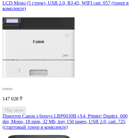
LCD Mono (5 строк), USB 2.0, RJ-45, WIFI cart. 057 (тонер в
комплекте)
147 028 ₸
Под заказ
Принтер Canon i-Sensys LBP6030B (А4, Printer/ Duplex, 600
dpi, Mono, 18 ppm, 32 Mb, tray 150 pages, USB 2.0, cart. 725
(стартовый тонер в комплекте)