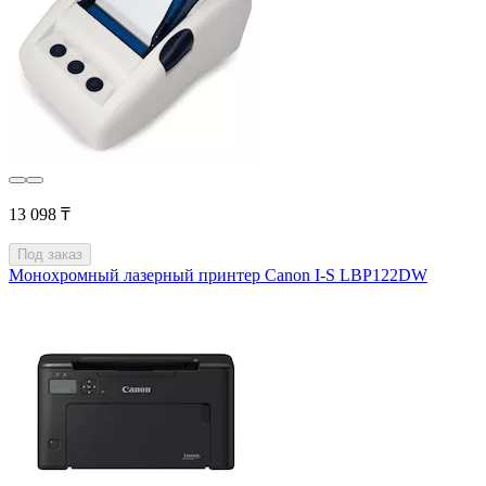
13 098 ₸
Под заказ
Монохромный лазерный принтер Canon I-S LBP122DW