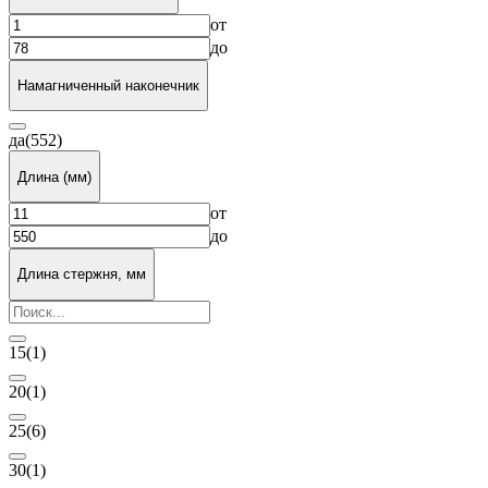
от
до
Намагниченный наконечник
да
(552)
Длина (мм)
от
до
Длина стержня, мм
15
(1)
20
(1)
25
(6)
30
(1)