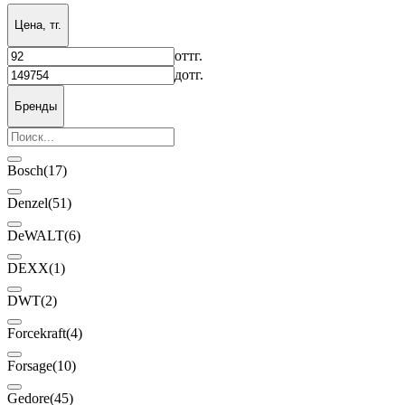
Цена, тг.
от
тг.
до
тг.
Бренды
Bosch
(17)
Denzel
(51)
DeWALT
(6)
DEXX
(1)
DWT
(2)
Forcekraft
(4)
Forsage
(10)
Gedore
(45)