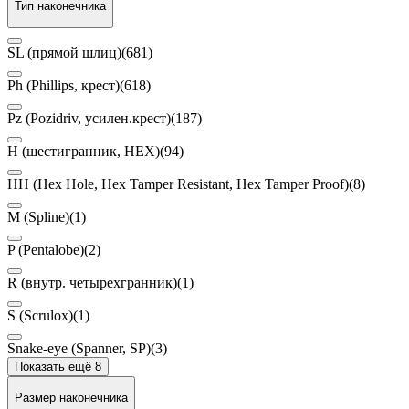
Тип наконечника
SL (прямой шлиц)
(681)
Ph (Phillips, крест)
(618)
Pz (Pozidriv, усилен.крест)
(187)
H (шестигранник, HEX)
(94)
HH (Hex Hole, Hex Tamper Resistant, Hex Tamper Proof)
(8)
M (Spline)
(1)
P (Pentalobe)
(2)
R (внутр. четырехгранник)
(1)
S (Scrulox)
(1)
Snake-eye (Spanner, SP)
(3)
Показать ещё 8
Размер наконечника