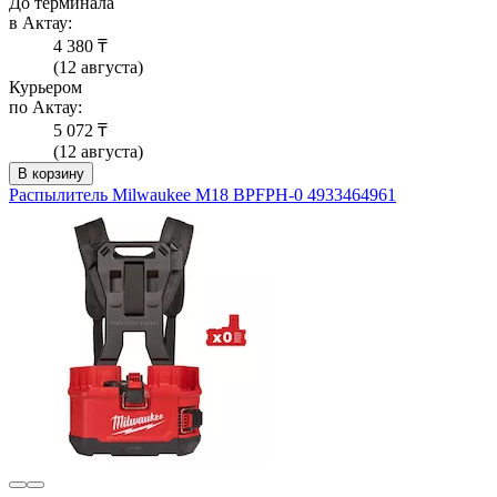
До терминала
в Актау:
4 380 ₸
(12 августа)
Курьером
по Актау:
5 072 ₸
(12 августа)
В корзину
Распылитель Milwaukee M18 BPFPH-0 4933464961