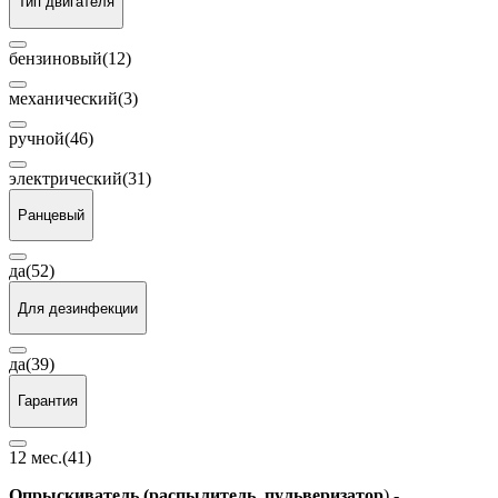
Тип двигателя
бензиновый
(12)
механический
(3)
ручной
(46)
электрический
(31)
Ранцевый
да
(52)
Для дезинфекции
да
(39)
Гарантия
12 мес.
(41)
Опрыскиватель (распылитель, пульверизатор
) -