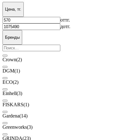
Цена, тг.
от
тг.
до
тг.
Бренды
Crown
(2)
DGM
(1)
ECO
(2)
Einhell
(3)
FISKARS
(1)
Gardena
(14)
Greenworks
(3)
GRINDA
(23)