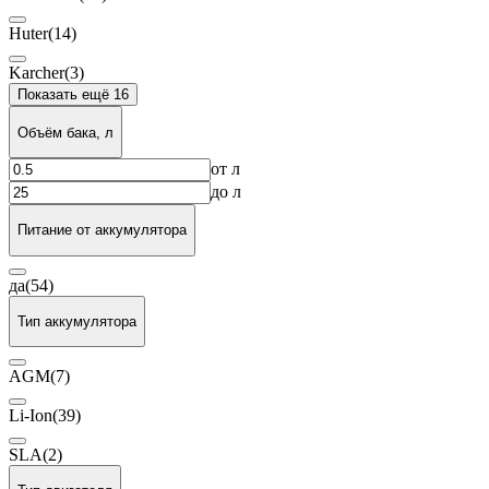
Huter
(14)
Karcher
(3)
Показать ещё 16
Объём бака, л
от
л
до
л
Питание от аккумулятора
да
(54)
Тип аккумулятора
AGM
(7)
Li-Ion
(39)
SLA
(2)