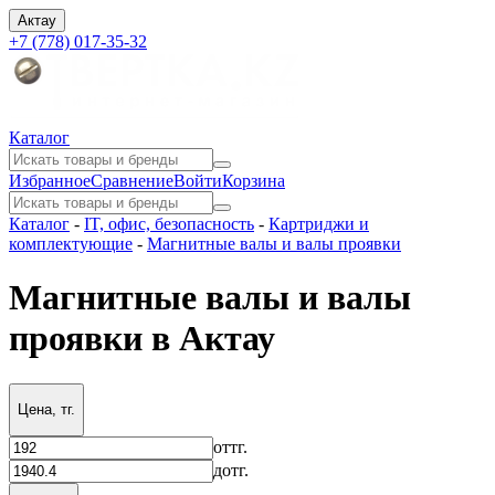
Актау
+7 (778) 017-35-32
Каталог
Избранное
Сравнение
Войти
Корзина
Каталог
-
IT, офис, безопасность
-
Картриджи и
комплектующие
-
Магнитные валы и валы проявки
Магнитные валы и валы
проявки в Актау
Цена, тг.
от
тг.
до
тг.