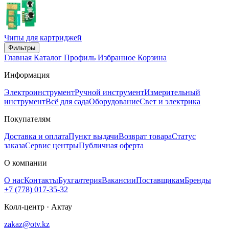
Чипы для картриджей
Фильтры
Главная
Каталог
Профиль
Избранное
Корзина
Информация
Электроинструмент
Ручной инструмент
Измерительный
инструмент
Всё для сада
Оборудование
Свет и электрика
Покупателям
Доставка и оплата
Пункт выдачи
Возврат товара
Статус
заказа
Сервис центры
Публичная оферта
О компании
О нас
Контакты
Бухгалтерия
Вакансии
Поставщикам
Бренды
+7 (778) 017-35-32
Колл-центр · Актау
zakaz@otv.kz