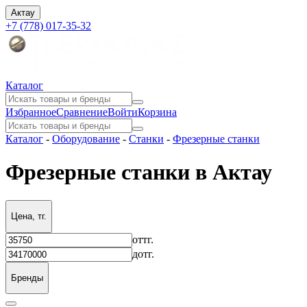
Актау
+7 (778) 017-35-32
Каталог
Избранное
Сравнение
Войти
Корзина
Каталог
-
Оборудование
-
Станки
-
Фрезерные станки
Фрезерные станки в Актау
Цена, тг.
от
тг.
до
тг.
Бренды