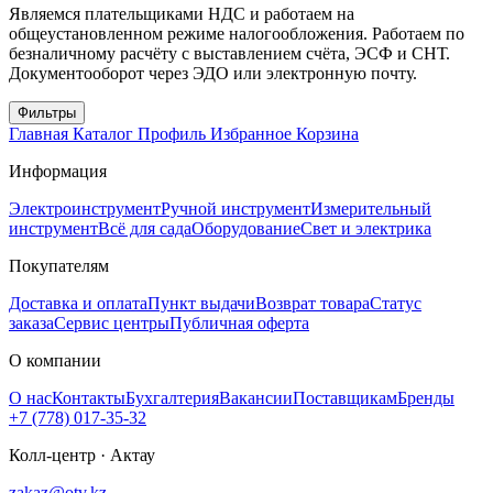
Являемся плательщиками НДС и работаем на
общеустановленном режиме налогообложения. Работаем по
безналичному расчёту с выставлением счёта, ЭСФ и СНТ.
Документооборот через ЭДО или электронную почту.
Фильтры
Главная
Каталог
Профиль
Избранное
Корзина
Информация
Электроинструмент
Ручной инструмент
Измерительный
инструмент
Всё для сада
Оборудование
Свет и электрика
Покупателям
Доставка и оплата
Пункт выдачи
Возврат товара
Статус
заказа
Сервис центры
Публичная оферта
О компании
О нас
Контакты
Бухгалтерия
Вакансии
Поставщикам
Бренды
+7 (778) 017-35-32
Колл-центр · Актау
zakaz@otv.kz