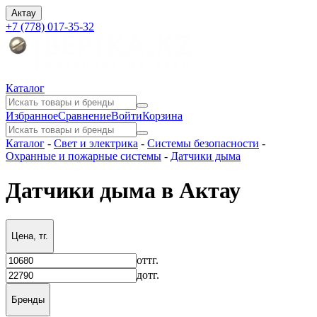
Актау
+7 (778) 017-35-32
Каталог
Избранное
Сравнение
Войти
Корзина
Каталог
-
Свет и электрика
-
Системы безопасности
-
Охранные и пожарные системы
-
Датчики дыма
Датчики дыма в Актау
Цена, тг.
от
тг.
до
тг.
Бренды