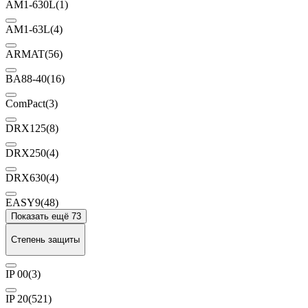
AM1-630L
(1)
AM1-63L
(4)
ARMAT
(56)
BA88-40
(16)
ComPact
(3)
DRX125
(8)
DRX250
(4)
DRX630
(4)
EASY9
(48)
Показать ещё 73
Степень защиты
IP 00
(3)
IP 20
(521)