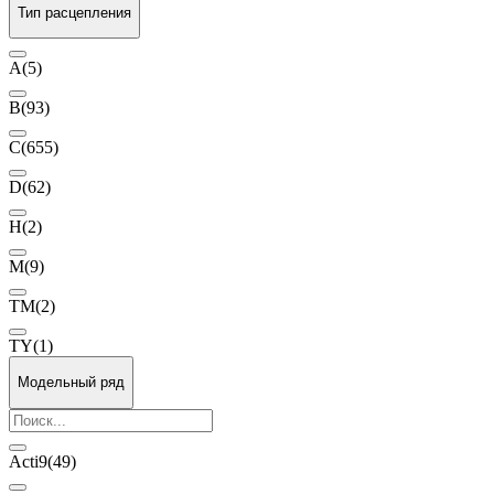
Тип расцепления
A
(5)
B
(93)
C
(655)
D
(62)
H
(2)
M
(9)
TM
(2)
TY
(1)
Модельный ряд
Acti9
(49)