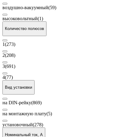
воздушно-вакуумный
(59)
высоковольтный
(1)
Количество полюсов
1
(273)
2
(208)
3
(691)
4
(77)
Вид установки
на DIN-рейку
(869)
на монтажную плату
(5)
установочный
(278)
Номинальный ток, А