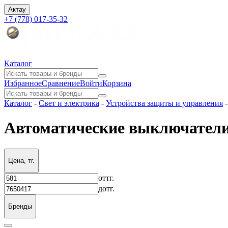
Актау
+7 (778) 017-35-32
Каталог
Избранное
Сравнение
Войти
Корзина
Каталог
-
Свет и электрика
-
Устройства защиты и управления
Автоматические выключатели
Цена, тг.
от
тг.
до
тг.
Бренды