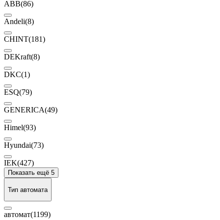
ABB
(86)
Andeli
(8)
CHINT
(181)
DEKraft
(8)
DKC
(1)
ESQ
(79)
GENERICA
(49)
Himel
(93)
Hyundai
(73)
IEK
(427)
Показать ещё 5
Тип автомата
автомат
(1199)