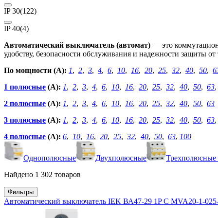
IP 30
(122)
IP 40
(4)
Автоматический выключатель (автомат)
— это коммутационн
удобству, безопасности обслуживания и надежности защиты от
По мощности (А):
1
,
2
,
3
,
4
,
6
,
10
,
16
,
20
,
25
,
32
,
40
,
50
,
6
1 полюсные
(А):
1
,
2
,
3
,
4
,
6
,
10
,
16
,
20
,
25
,
32
,
40
,
50
,
63
2 полюсные
(А):
1
,
2
,
3
,
4
,
6
,
10
,
16
,
20
,
25
,
32
,
40
,
50
,
63
3 полюсные
(А):
1
,
2
,
3
,
4
,
6
,
10
,
16
,
20
,
25
,
32
,
40
,
50
,
63
4 полюсные
(А):
6
,
10
,
16
,
20
,
25
,
32
,
40
,
50
,
63
,
100
Однополюсные
Двухполюсные
Трехполюсные
Найдено 1 302 товаров
Фильтры
Автоматический выключатель IEK ВА47-29 1P C MVA20-1-025