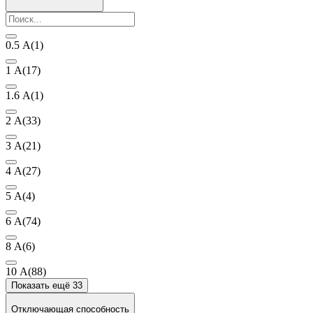
0.5 А
(1)
1 А
(17)
1.6 А
(1)
2 А
(33)
3 А
(21)
4 А
(27)
5 А
(4)
6 А
(74)
8 А
(6)
10 А
(88)
Показать ещё 33
Отключающая способность