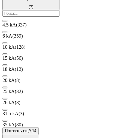
(?)
4.5 kA
(337)
6 kA
(359)
10 kA
(128)
15 kA
(56)
18 kA
(12)
20 kA
(8)
25 kA
(82)
26 kA
(8)
31.5 kA
(3)
35 kA
(80)
Показать ещё 14