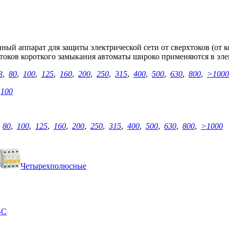
ый аппарат для защиты электрической сети от сверхтоков (от ко
 токов короткого замыкания автоматы широко применяются в эл
3
,
80
,
100
,
125
,
160
,
200
,
250
,
315
,
400
,
500
,
630
,
800
,
>1000
,
100
,
80
,
100
,
125
,
160
,
200
,
250
,
315
,
400
,
500
,
630
,
800
,
>1000
Четырехполюсные
-C