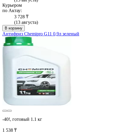
Курьером
по Актау:
3 728 ₸
(13 августа)
В корзину
Антифриз Chemipro G11 0,9л зеленый
-40!, готовый 1.1 кг
1 538 ₸