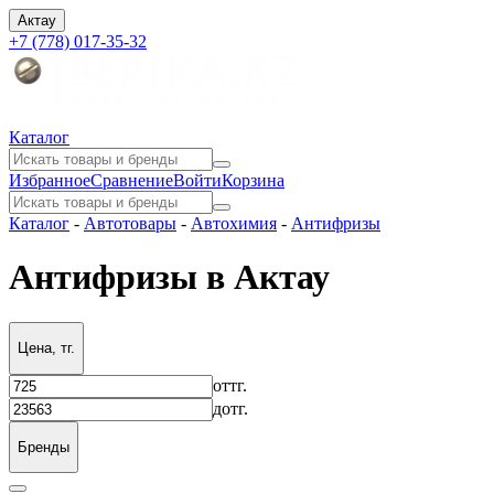
Актау
+7 (778) 017-35-32
Каталог
Избранное
Сравнение
Войти
Корзина
Каталог
-
Автотовары
-
Автохимия
-
Антифризы
Антифризы в Актау
Цена, тг.
от
тг.
до
тг.
Бренды