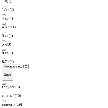
1 л
(7)
1,5 л
(2)
4 кг
(4)
4,5 кг
(1)
5 кг
(6)
5 л
(3)
8 кг
(3)
8,7 л
(1)
Показать ещё 2
Цвет
голубой
(3)
желтый
(10)
зеленый
(19)