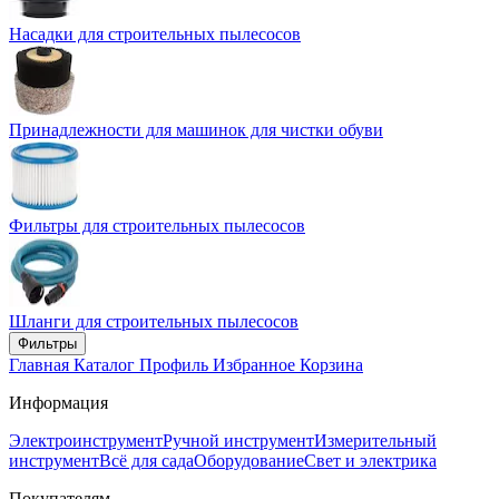
Насадки для строительных пылесосов
Принадлежности для машинок для чистки обуви
Фильтры для строительных пылесосов
Шланги для строительных пылесосов
Фильтры
Главная
Каталог
Профиль
Избранное
Корзина
Информация
Электроинструмент
Ручной инструмент
Измерительный
инструмент
Всё для сада
Оборудование
Свет и электрика
Покупателям