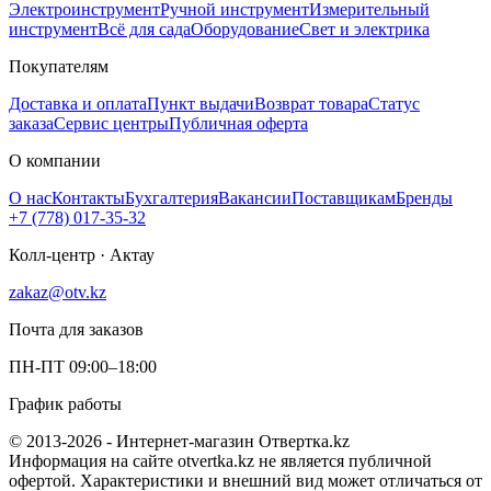
Электроинструмент
Ручной инструмент
Измерительный
инструмент
Всё для сада
Оборудование
Свет и электрика
Покупателям
Доставка и оплата
Пункт выдачи
Возврат товара
Статус
заказа
Сервис центры
Публичная оферта
О компании
О нас
Контакты
Бухгалтерия
Вакансии
Поставщикам
Бренды
+7 (778) 017-35-32
Колл-центр · Актау
zakaz@otv.kz
Почта для заказов
ПН-ПТ 09:00–18:00
График работы
© 2013-2026 - Интернет-магазин Отвертка.kz
Информация на сайте otvertka.kz не является публичной
офертой. Характеристики и внешний вид может отличаться от