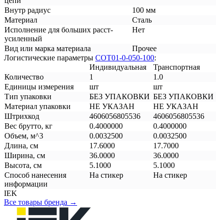
цепи
Внутр радиус
100 мм
Материал
Сталь
Исполнение для больших расст-
Нет
усиленный
Вид или марка материала
Прочее
Логистические параметры
COT01-0-050-100
:
Индивидуальная
Транспортная
Количество
1
1.0
Единицы измерения
шт
шт
Тип упаковки
БЕЗ УПАКОВКИ
БЕЗ УПАКОВКИ
Материал упаковки
НЕ УКАЗАН
НЕ УКАЗАН
Штрихкод
4606056805536
4606056805536
Вес брутто, кг
0.4000000
0.4000000
Объем, м^3
0.0032500
0.0032500
Длина, см
17.6000
17.7000
Ширина, см
36.0000
36.0000
Высота, см
5.1000
5.1000
Способ нанесения
На стикер
На стикер
информации
IEK
Все товары бренда →